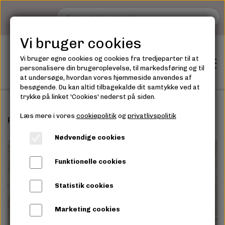
Vi bruger cookies
Vi bruger egne cookies og cookies fra tredjeparter til at
personalisere din brugeroplevelse, til markedsføring og til
at undersøge, hvordan vores hjemmeside anvendes af
besøgende. Du kan altid tilbagekalde dit samtykke ved at
trykke på linket 'Cookies' nederst på siden.
Læs mere i vores
cookiepolitik
og
privatlivspolitik
Forside
TILBEHØR
Splitringe fra CocoKnits, 60 stk.
Shop
Nødvendige cookies
GARN - OVERSIGT
GARN
Funktionelle cookies
TILBEHØR
Statistik cookies
TILBEHØR
Marketing cookies
Tilbud