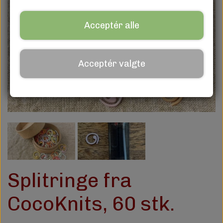
ÅBENT
Acceptér alle
OM
Acceptér valgte
Splitringe fra
CocoKnits, 60 stk.