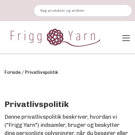
Forside
Privatlivspolitik
Shop
GARN - OVERSIGT
GARN
Privatlivspolitik
TILBEHØR
Denne privatlivspolitik beskriver, hvordan vi
TILBEHØR
("Frigg Yarn") indsamler, bruger og beskytter
Tilbud
dine personlige oplysninger, når du besøger eller