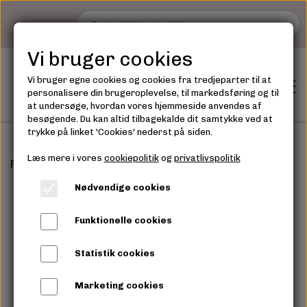
Vi bruger cookies
Vi bruger egne cookies og cookies fra tredjeparter til at
personalisere din brugeroplevelse, til markedsføring og til
at undersøge, hvordan vores hjemmeside anvendes af
besøgende. Du kan altid tilbagekalde dit samtykke ved at
trykke på linket 'Cookies' nederst på siden.
Læs mere i vores
cookiepolitik
og
privatlivspolitik
Forside
GARN - OVERSIGT
Make it Blümchen
Shop
Nødvendige cookies
GARN - OVERSIGT
GARN
Funktionelle cookies
TILBEHØR
Statistik cookies
TILBEHØR
Marketing cookies
KNITPRO