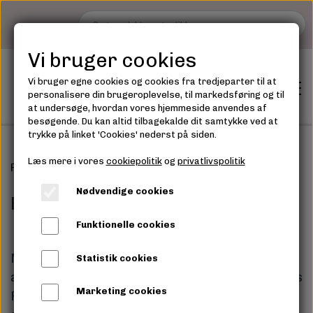
Vi bruger cookies
Vi bruger egne cookies og cookies fra tredjeparter til at
personalisere din brugeroplevelse, til markedsføring og til
at undersøge, hvordan vores hjemmeside anvendes af
besøgende. Du kan altid tilbagekalde dit samtykke ved at
trykke på linket 'Cookies' nederst på siden.
Læs mere i vores
cookiepolitik
og
privatlivspolitik
Forside
Blog
Shop
Nødvendige cookies
Blog
GARN - OVERSIGT
GARN
Funktionelle cookies
TILBEHØR
Min blog er dedikeret til strik og garn, inspireret
Statistik cookies
TILBEHØR
af de mange input jeg modtager fra kunderne hos
Marketing cookies
Frigg Yarn. Jeg deler konkrete råd og forslag,
Tilbud